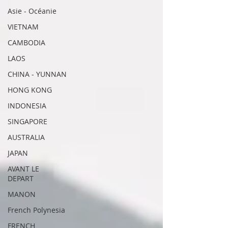
Asie - Océanie
VIETNAM
CAMBODIA
LAOS
CHINA - YUNNAN
HONG KONG
INDONESIA
SINGAPORE
AUSTRALIA
JAPAN
AVANT LE
DEPART
MANON
French Polynesia
FRENCH