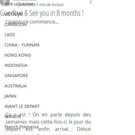
Asie - Océanie
18 janv. 2019
1 min de lecture
Goodbye & See you in 8 months !
VIETNAM
L’aventure commence...
CAMBODIA
LAOS
CHINA - YUNNAN
HONG KONG
INDONESIA
SINGAPORE
AUSTRALIA
JAPAN
AVANT LE DEPART
Ça y est ! On en parle depuis des 
MANON
semaines mais cette fois-ci le jour du 
French Polynesia
départ est enfin arrivé... Début 